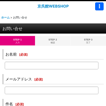
京呉館WEBSHOP
ホーム
>
お問い合せ
お問い合せ
STEP 1
STEP 2
STEP 3
入力
確認
完了
お名前
[
必須
]
メールアドレス
[
必須
]
件名
[
必須
]