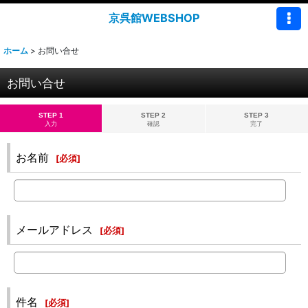
京呉館WEBSHOP
ホーム
>
お問い合せ
お問い合せ
STEP 1
STEP 2
STEP 3
入力
確認
完了
お名前
[
必須
]
メールアドレス
[
必須
]
件名
[
必須
]