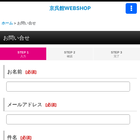
京呉館WEBSHOP
ホーム
>
お問い合せ
お問い合せ
STEP 1
STEP 2
STEP 3
入力
確認
完了
お名前
[
必須
]
メールアドレス
[
必須
]
件名
[
必須
]