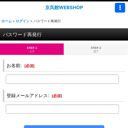
京呉館WEBSHOP
ホーム
>
ログイン
>
パスワード再発行
パスワード再発行
STEP 1
STEP 2
入力
完了
お名前
:
[
必須
]
登録メールアドレス
:
[
必須
]