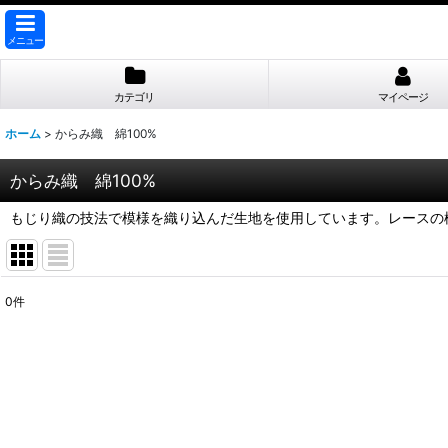
メニュー
カテゴリ
マイページ
ホーム
>
からみ織 綿100%
からみ織 綿100%
もじり織の技法で模様を織り込んだ生地を使用しています。レースの
0
件
表示数
:
並び順
: