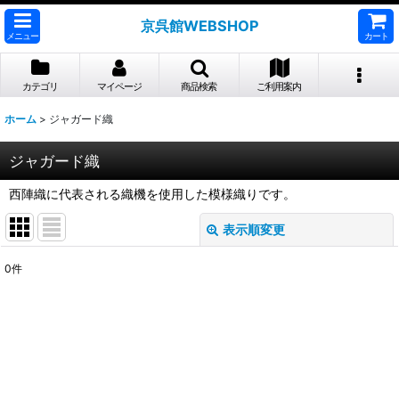
京呉館WEBSHOP
メニュー
カート
カテゴリ
マイページ
商品検索
ご利用案内
ホーム
>
ジャガード織
ジャガード織
西陣織に代表される織機を使用した模様織りです。
表示順変更
閉じる
0
件
表示数
:
並び順
:
絞り込む