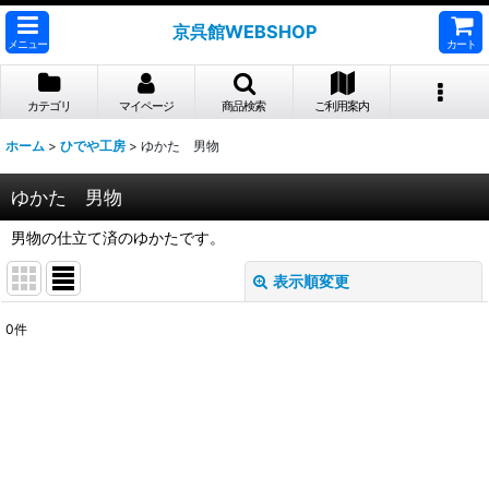
京呉館WEBSHOP
メニュー
カート
カテゴリ
マイページ
商品検索
ご利用案内
ホーム
>
ひでや工房
>
ゆかた 男物
ゆかた 男物
男物の仕立て済のゆかたです。
表示順変更
閉じる
0
件
表示数
:
並び順
:
絞り込む