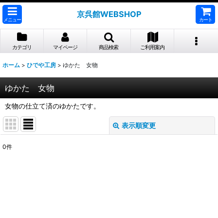
京呉館WEBSHOP
メニュー
カート
カテゴリ
マイページ
商品検索
ご利用案内
ホーム
>
ひでや工房
>
ゆかた 女物
ゆかた 女物
女物の仕立て済のゆかたです。
表示順変更
閉じる
0
件
表示数
:
並び順
:
絞り込む