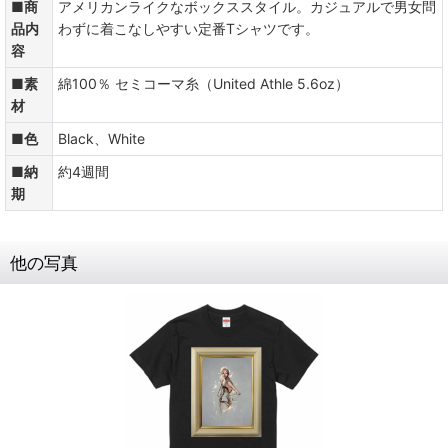
■商
アメリカンライクなボックススタイル。カジュアルで男女問
品内
わずに着こなしやすい定番Tシャツです。
容
■素
綿100％ セミコーマ糸（United Athle 5.6oz）
材
■色
Black、White
■納
約4週間
期
他の写真