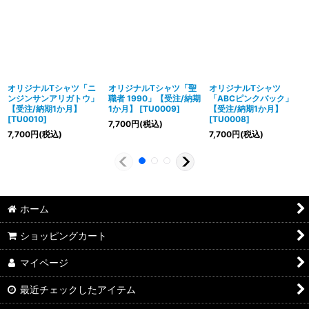
オリジナルTシャツ「ニ
オリジナルTシャツ「聖
オリジナルTシャツ
ンジンサンアリガトウ」
職者 1990」【受注/納期
「ABCピンクバック」
【受注/納期1か月】
1か月】
[
TU0009
]
【受注/納期1か月】
[
TU0010
]
[
TU0008
]
7,700
円
(税込)
7,700
円
(税込)
7,700
円
(税込)
ホーム
ショッピングカート
マイページ
最近チェックしたアイテム