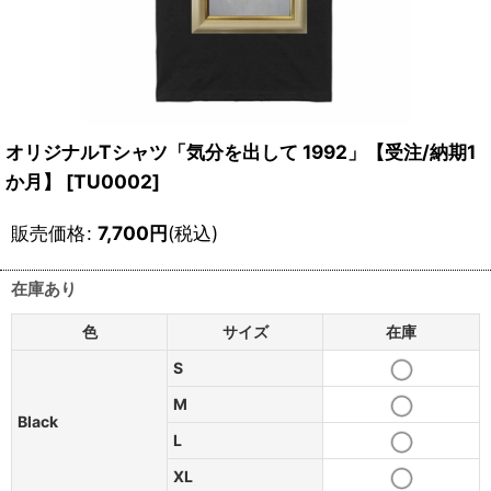
オリジナルTシャツ「気分を出して 1992」【受注/納期1
か月】
[
TU0002
]
販売価格
:
7,700
円
(税込)
在庫あり
色
サイズ
在庫
S
M
Black
L
XL