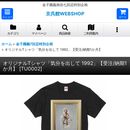
金子國義画伯七回忌特別企画
京呉館WEBSHOP
メニュー
カート
カテゴリ
マイページ
商品検索
ご利用案内
ホーム
>
金子國義7回忌特別企画
>
オリジナルTシャツ「気分を出して 1992」【受注/納期1か月】
オリジナルTシャツ「気分を出して 1992」【受注/納期1
か月】
[
TU0002
]