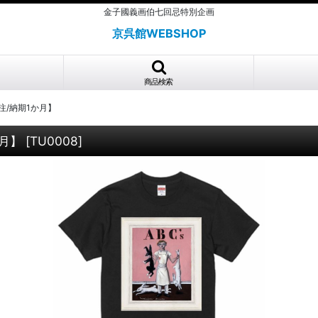
金子國義画伯七回忌特別企画
京呉館WEBSHOP
商品検索
注/納期1か月】
月】
[
TU0008
]