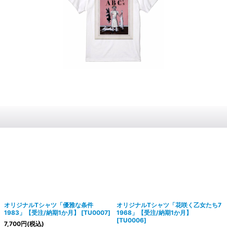
オリジナルTシャツ「優雅な条件
オリジナルTシャツ「花咲く乙女たち7
1983」【受注/納期1か月】
[
TU0007
]
1968」【受注/納期1か月】
[
TU0006
]
7,700
円
(税込)