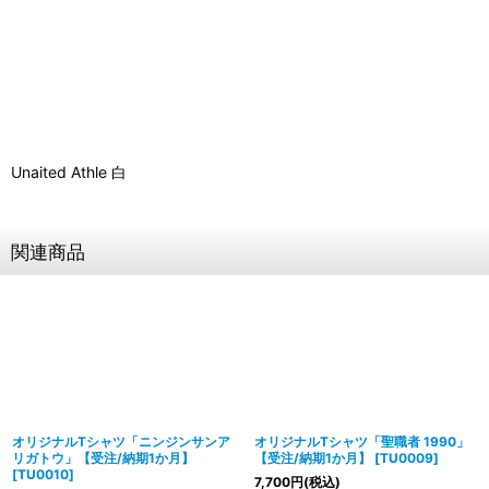
Unaited Athle 白
関連商品
オリジナルTシャツ「ニンジンサンア
オリジナルTシャツ「聖職者 1990」
リガトウ」【受注/納期1か月】
【受注/納期1か月】
[
TU0009
]
[
TU0010
]
7,700
円
(税込)