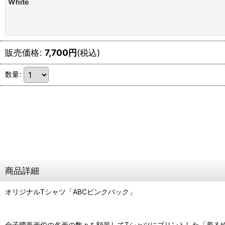
White
販売価格
:
7,700
円
(税込)
数量
:
商品詳細
オリジナルTシャツ「ABCピンクバック」
金子國義画伯の名画の数々を額装してTシャツにプリントした「着る