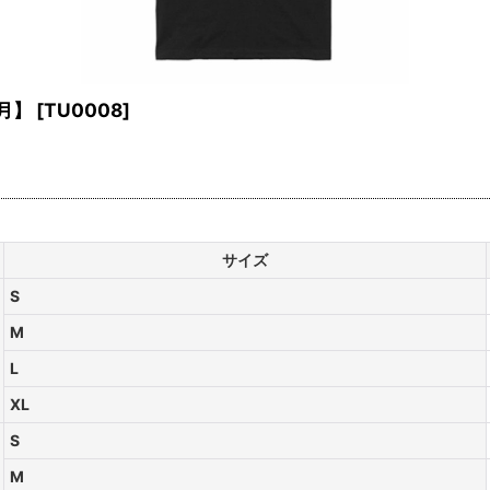
月】
[
TU0008
]
サイズ
S
M
L
XL
S
M