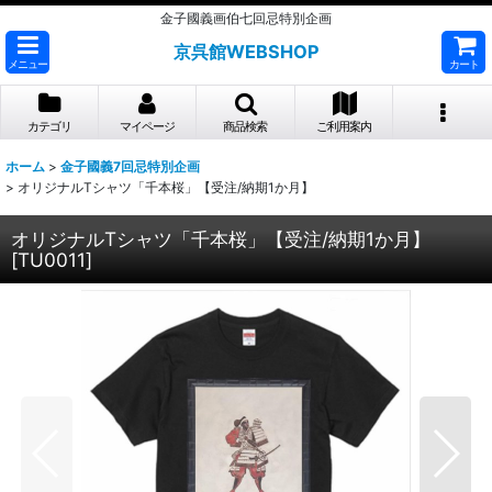
金子國義画伯七回忌特別企画
京呉館WEBSHOP
メニュー
カート
カテゴリ
マイページ
商品検索
ご利用案内
ホーム
>
金子國義7回忌特別企画
>
オリジナルTシャツ「千本桜」【受注/納期1か月】
オリジナルTシャツ「千本桜」【受注/納期1か月】
[
TU0011
]