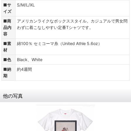
■サ
S/M/L/XL
イズ
■商
アメリカンライクなボックススタイル。カジュアルで男女問
品内
わずに着こなしやすい定番Tシャツです。
容
■素
綿100％ セミコーマ糸（United Athle 5.6oz）
材
■色
Black、White
■納
約4週間
期
他の写真