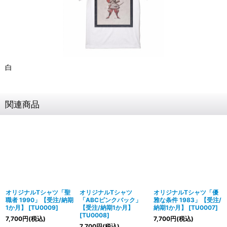
白
関連商品
オリジナルTシャツ「聖
オリジナルTシャツ
オリジナルTシャツ「優
職者 1990」【受注/納期
「ABCピンクバック」
雅な条件 1983」【受注/
1か月】
[
TU0009
]
【受注/納期1か月】
納期1か月】
[
TU0007
]
[
TU0008
]
7,700
円
(税込)
7,700
円
(税込)
7,700
円
(税込)